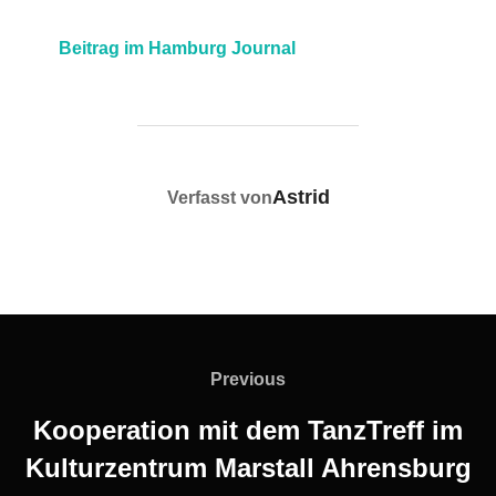
Beitrag im Hamburg Journal
BEITRAGSAUTOR
Astrid
Verfasst von
Previous
Kooperation mit dem TanzTreff im
Kulturzentrum Marstall Ahrensburg