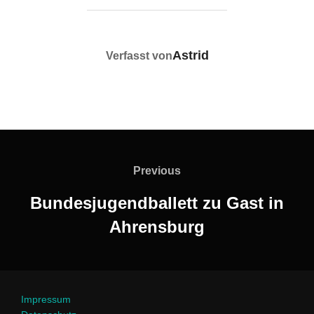
BEITRAGSAUTOR
Astrid
Verfasst von
Beitragsnavigation
Previous
Previous
Bundesjugendballett zu Gast in
Ahrensburg
Impressum