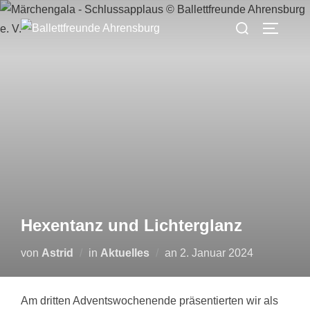
Zum
Suchen
Inhalt
SEITEN
nach:
springen
Hexentanz und Lichterglanz
Veröffentlicht
von
Astrid
in
Aktuelles
an
2. Januar 2024
am
Am dritten Adventswochenende präsentierten wir als